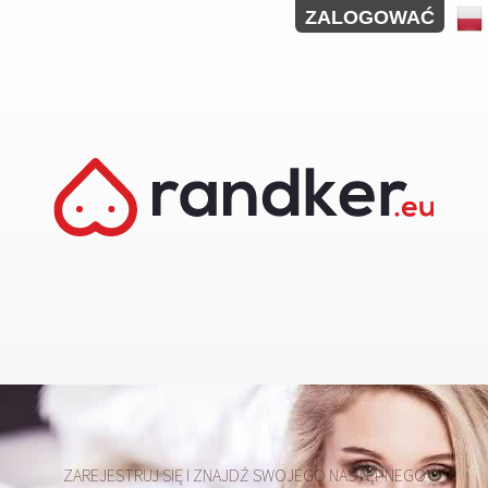
ZALOGOWAĆ
ZAREJESTRUJ SIĘ I ZNAJDŹ SWOJEGO NASTĘPNEGO