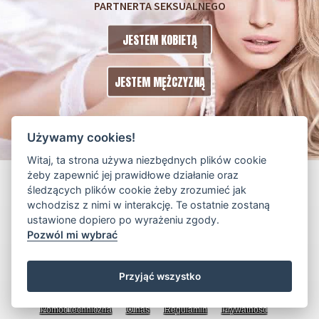
PARTNERTA SEKSUALNEGO
JESTEM KOBIETĄ
JESTEM MĘŻCZYZNĄ
Używamy cookies!
Witaj, ta strona używa niezbędnych plików cookie
żeby zapewnić jej prawidłowe działanie oraz
śledzących plików cookie żeby zrozumieć jak
wchodzisz z nimi w interakcję. Te ostatnie zostaną
ustawione dopiero po wyrażeniu zgody.
Pozwól mi wybrać
Przyjąć wszystko
© 2017 - 2026 randker.eu
Pomoc techniczna
O nas
Regulamin
Prywatność